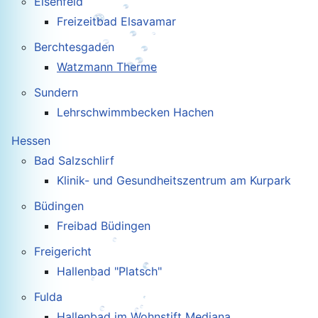
Elsenfeld
Freizeitbad Elsavamar
Berchtesgaden
Watzmann Therme
Sundern
Lehrschwimmbecken Hachen
Hessen
Bad Salzschlirf
Klinik- und Gesundheitszentrum am Kurpark
Büdingen
Freibad Büdingen
Freigericht
Hallenbad "Platsch"
Fulda
Hallenbad im Wohnstift Mediana